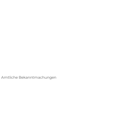
Kontakt
Er
enspiegel
Digital
Beselich entdecken
nd Amtliche Bekanntmachungen