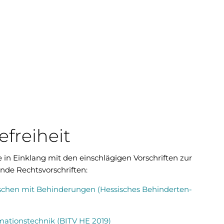
Kontakt
Er
enspiegel
Digital
Beselich entdecken
efreiheit
 in Einklang mit den einschlägigen Vorschriften zur
ende Rechtsvorschriften:
nschen mit Behinderungen (Hessisches Behinderten-
mationstechnik (BITV HE 2019)