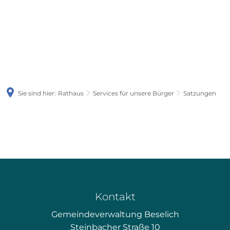
Sie sind hier:
Rathaus
Services für unsere Bürger
Satzungen
Satzungen
Kontakt
Gemeindeverwaltung Beselich
Steinbacher Straße 10