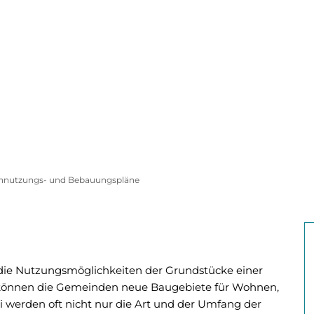
Kontakt
Er
enspiegel
Digital
Beselich entdecken
nnutzungs- und Bebauungspläne
 die Nutzungsmöglichkeiten der Grundstücke einer
 können die Gemeinden neue Baugebiete für Wohnen,
werden oft nicht nur die Art und der Umfang der