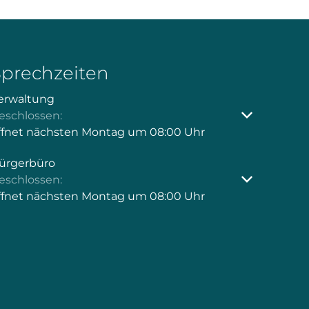
Sprechzeiten
erwaltung
licken, um weitere Öffnungs- oder Schließzeiten auszu
eschlossen:
ffnet nächsten Montag um 08:00 Uhr
ürgerbüro
licken, um weitere Öffnungs- oder Schließzeiten auszu
eschlossen:
ffnet nächsten Montag um 08:00 Uhr