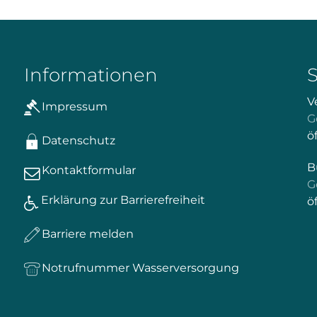
Informationen
V
Impressum
K
G
ö
Datenschutz
B
Kontaktformular
K
G
Erklärung zur Barrierefreiheit
ö
Barriere melden
Notrufnummer Wasserversorgung