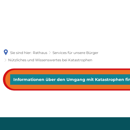
Sie sind hier:
Rathaus
Services für unsere Bürger
Nützliches und Wissenswertes bei Katastrophen
Nützliches
Informationen über den Umgang mit Katastrophen fin
und
Wissenswertes
bei
Katastrophen